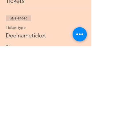
Tickets
Sale ended
Ticket type
Deelnameticket
Price
€ 45,00
Deel dit event