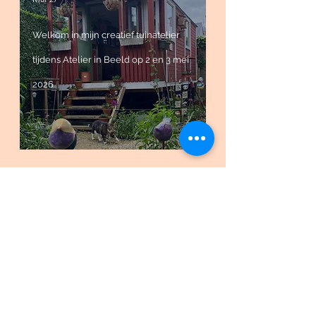
Welkom in mijn creatief tuinatelier
tijdens Atelier in Beeld op 2 en 3 mei
2026
Algemene voorwaarden
Bestelprocedure