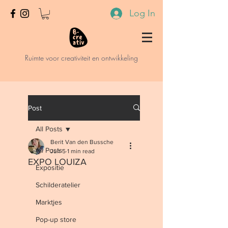
Log In
Ruimte voor creativiteit en ontwikkeling
Post
All Posts
Berit Van den Bussche
All Posts
Jun 5
1 min read
EXPO LOUIZA
Expositie
Schilderatelier
Marktjes
Pop-up store