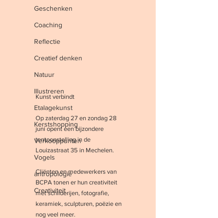
Geschenken
Coaching
Reflectie
Creatief denken
Natuur
Illustreren
Kunst verbindt
Etalagekunst
Op zaterdag 27 en zondag 28 
Kerstshopping
juni opent een bijzondere 
tentoonstelling in de 
Verkooppunten
Louizastraat 35 in Mechelen. 
Vogels
Cliënten en medewerkers van 
antropologie
BCPA tonen er hun creativiteit 
Creativiteit
met schilderijen, fotografie, 
keramiek, sculpturen, poëzie en 
nog veel meer.