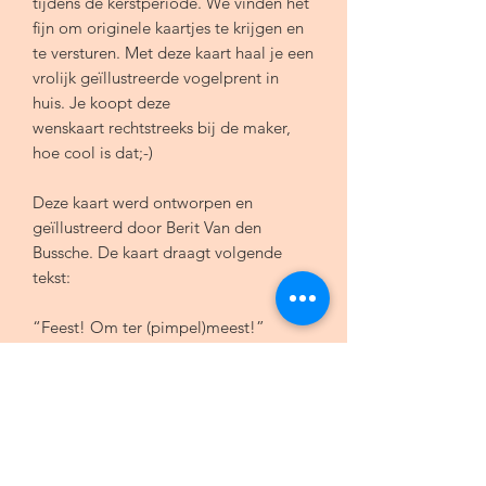
tijdens de kerstperiode. We vinden het
fijn om originele kaartjes te krijgen en
te versturen. Met deze kaart haal je een
vrolijk geïllustreerde vogelprent in
huis. Je koopt deze
wenskaart rechtstreeks bij de maker,
hoe cool is dat;-)
Deze kaart werd ontworpen en
geïllustreerd door Berit Van den
Bussche. De kaart draagt volgende
tekst:
“Feest! Om ter (pimpel)meest!”
- Enkele kaart A6 ( 105x148 mm)
- 100% gerecycleerd papier, 350g
- Inclusief 1 kraftbruine gerecycleerde
envelop