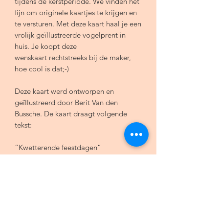
tijdens de kerstperiode. We vinden het
fijn om originele kaartjes te krijgen en
te versturen. Met deze kaart haal je een
vrolijk geïllustreerde vogelprent in
huis. Je koopt deze
wenskaart rechtstreeks bij de maker,
hoe cool is dat;-)
Deze kaart werd ontworpen en
geïllustreerd door Berit Van den
Bussche. De kaart draagt volgende
tekst:
“Kwetterende feestdagen”
- Enkele kaart A6 ( 105x148 mm)
- 100% gerecycleerd papier, 350g
- Inclusief 1 kraftbruine gerecycleerde
envelop