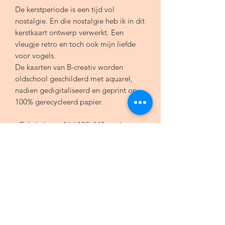
De kerstperiode is een tijd vol
nostalgie. En die nostalgie heb ik in dit
kerstkaart ontwerp verwerkt. Een
vleugje retro en toch ook mijn liefde
voor vogels.
De kaarten van B-creativ worden
oldschool geschilderd met aquarel,
nadien gedigitaliseerd en geprint op
100% gerecycleerd papier.
- Enkele kaart A6 ( 105x148 mm)
- 100% gerecycleerd papier, 350g
- Inclusief 1 kraftbruine gerecycleerde
envelop
Algemene voorwaarden
Bestelprocedure