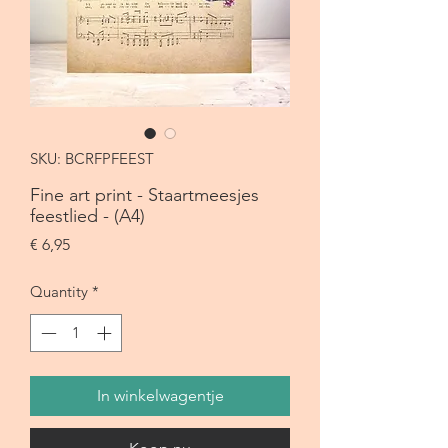
SKU: BCRFPFEEST
Fine art print - Staartmeesjes
feestlied - (A4)
Price
€ 6,95
Quantity
*
In winkelwagentje