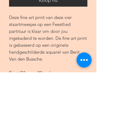
Koop nu
Deze fine art print van deze vier
staartmeesjes op een Feestlied
partituur is klaar om door jou
ingekaderd te worden. De fine art print
is gebaseerd op een originele
handgeschilderde aquarel van Berit
Van den Bussche.
Print (21 cm x 29 cm)
100% gerecycleerd papier, 350g
De print is beschemd met een folie van
bioafbreekbaar materiaal
Algemene voorwaarden
Bestelprocedure