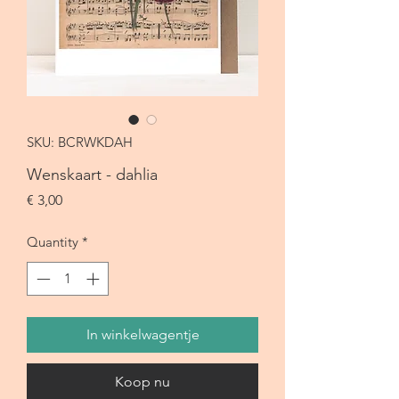
SKU: BCRWKDAH
Wenskaart - dahlia
Price
€ 3,00
Quantity
*
In winkelwagentje
Koop nu