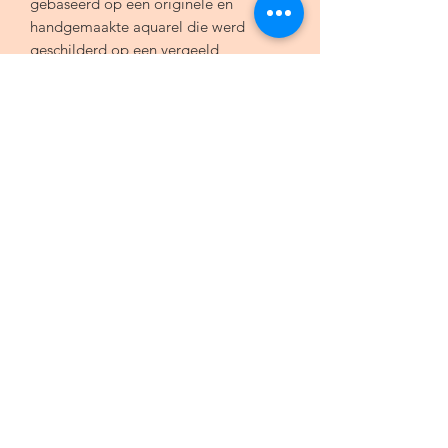
gebaseerd op een originele en
handgemaakte aquarel die werd
geschilderd op een vergeeld
boekblaadje.
Achtergrond: Robert Schumann's
ouverturen, Pianoforte zu 4 Händen
Afmetingen
105x148 mm - Envelop
115x160 mm
Algemene voorwaarden
Bestelprocedure
Herroepingsrecht
Privacy