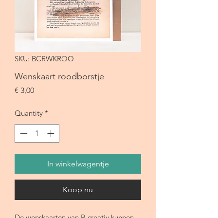
SKU: BCRWKROO
Wenskaart roodborstje
Price
€ 3,00
Quantity
*
In winkelwagentje
Koop nu
De wenskaarten van B-creativ kunnen